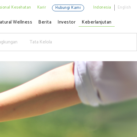
sional Kesehatan
Karir
Indonesia
English
Hubungi Kami
atural Wellness
Berita
Investor
Keberlanjutan
ngkungan
Tata Kelola